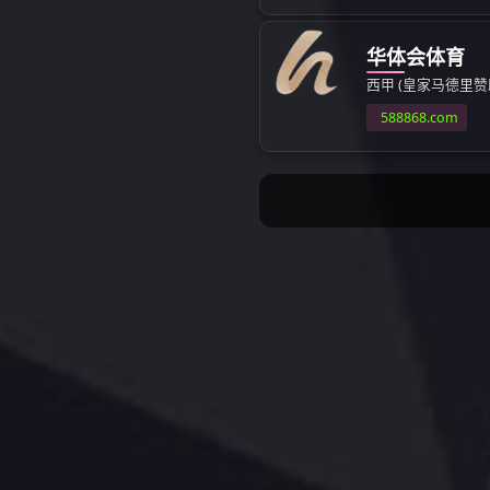
市场
我们搏击的战场