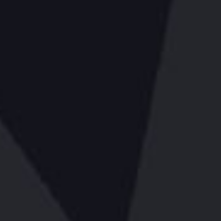
?
网站栏目
邮箱订
通过订阅
关于我们
消息。 
产品中心
新闻动态
验证码:
招商加盟
联系我们