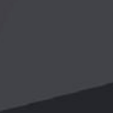
咨询
产品详情
产品咨询
）SL-
开云手机在线登录官网-开云（中国）SL-
3A-330/530