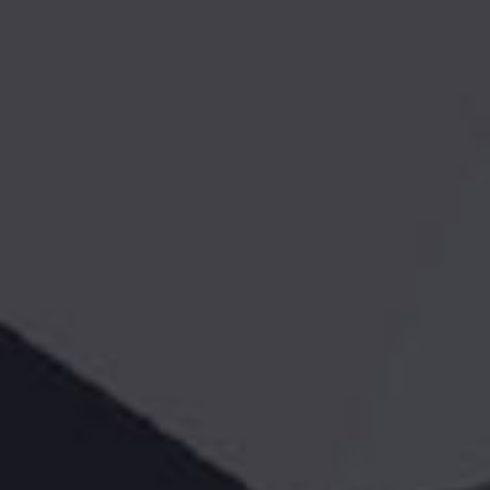
品详情
产品咨询
产品详情
产品
透气褥疮防治床垫SL-S-108
开云手机在线登录官网-开云（中国
3W-510/520/820/1020