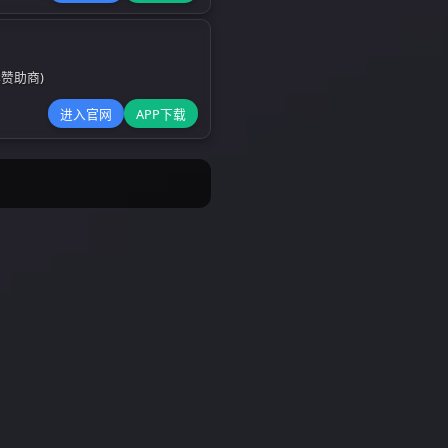
质量
我们致胜的法宝