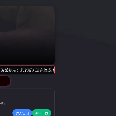
咨询
产品详情
产品咨询
医用压缩式雾化器SL-A-02
，注册资本300万元，公司地处北京市房山区琉璃河镇路
和现代医疗电子设备的研制开发并集生产、销售和服务于
创新的科技人才和管理人才，技术力量雄厚，经济实力强
以上学历41人，具有高、中级职称技术人员8人。公司现有
百余台，生产车间三个，固定资产约千万。.....