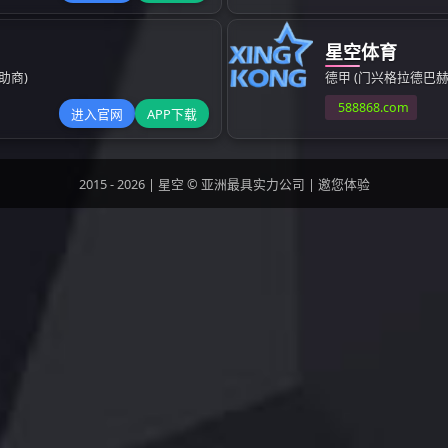
查看详情
企业文化
客户
产品
我们永远的上帝
我们征战的拳头