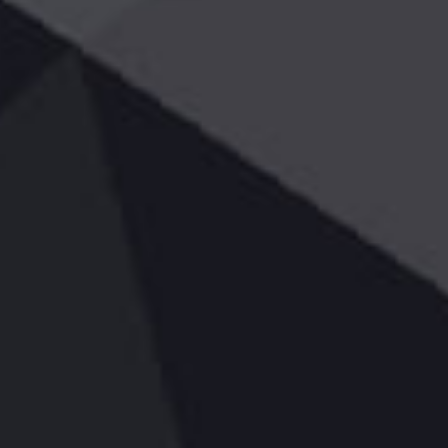
产品详情
产品咨询
产
电动透气褥疮防治床垫SL-C-203
电动