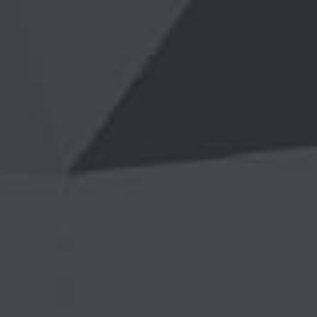
欢迎访问开云手机在线登录官网-开云（中国）官方网站！全国服务热线：
开云手机在线登录官网-开云（中国）
联系我们
888